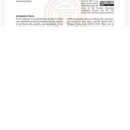
TENDANCES / 13 JUILLET 2026
La Marine française propulse le Rafale en
avant avec l’emport simultané de deux
bombes AASM 1000 : un pari audacieux
réussi