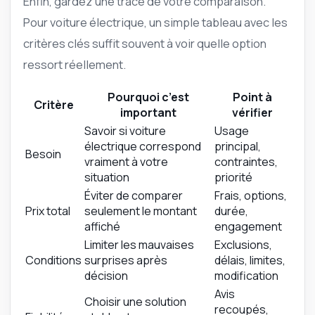
Enfin, gardez une trace de votre comparaison.
Pour voiture électrique, un simple tableau avec les
critères clés suffit souvent à voir quelle option
ressort réellement.
Pourquoi c’est
Point à
Critère
important
vérifier
Savoir si voiture
Usage
électrique correspond
principal,
Besoin
vraiment à votre
contraintes,
situation
priorité
Éviter de comparer
Frais, options,
Prix total
seulement le montant
durée,
affiché
engagement
Limiter les mauvaises
Exclusions,
Conditions
surprises après
délais, limites,
décision
modification
Avis
Choisir une solution
recoupés,