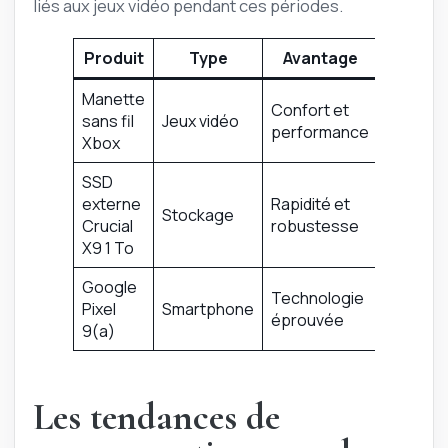
liés aux jeux vidéo pendant ces périodes.
Produit
Type
Avantage
Manette
Confort et
sans fil
Jeux vidéo
performance
Xbox
SSD
externe
Rapidité et
Stockage
Crucial
robustesse
X9 1 To
Google
Technologie
Pixel
Smartphone
éprouvée
9(a)
Les tendances de