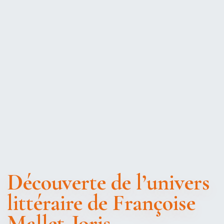
Découverte de l’univers
littéraire de Françoise
Mallet-Joris