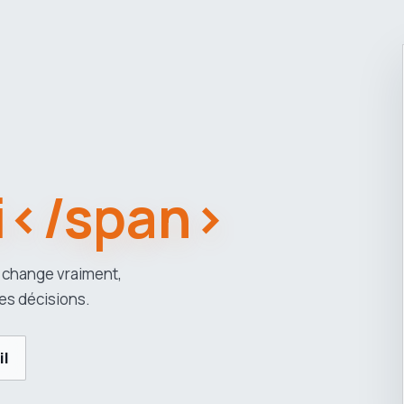
i</span>
 change vraiment,
es décisions.
il