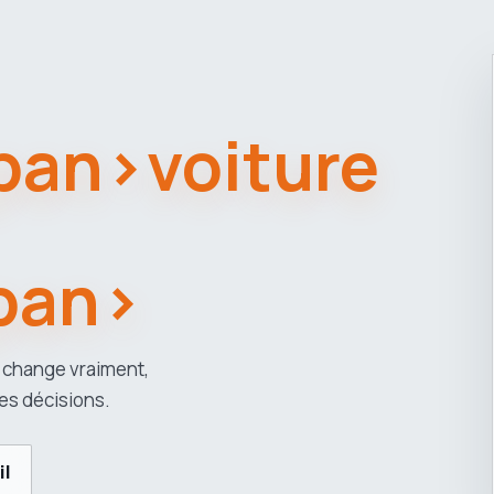
span>voiture
pan>
 change vraiment,
es décisions.
il