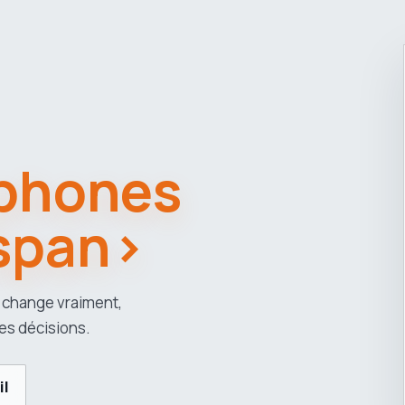
phones
span>
 change vraiment,
es décisions.
il