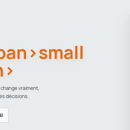
span>small
n>
 change vraiment,
es décisions.
il