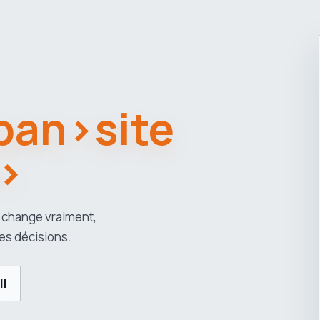
span>site
>
 change vraiment,
es décisions.
il