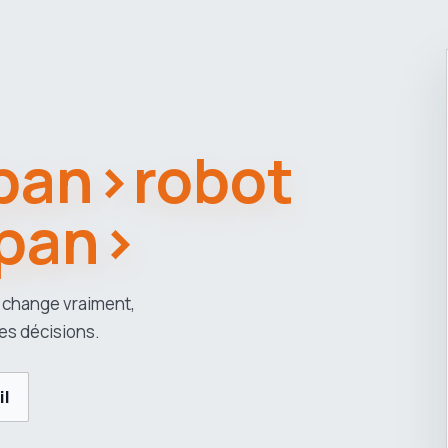
span>robot
span>
 change vraiment,
es décisions.
il