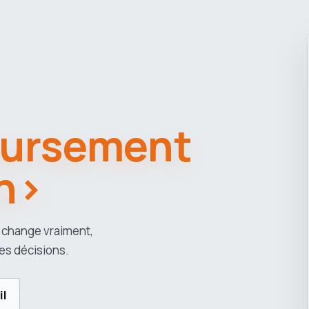
ursement
n>
 change vraiment,
es décisions.
il