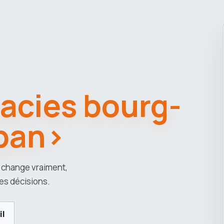
cies bourg-
pan>
 change vraiment,
es décisions.
il