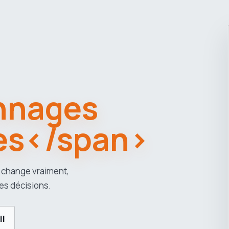
nnages
es</span>
 change vraiment,
es décisions.
il