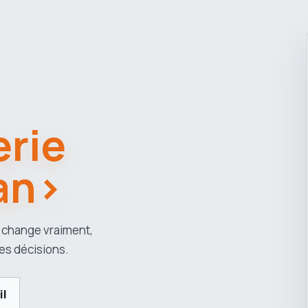
rie
an>
 change vraiment,
es décisions.
il