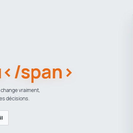
u</span>
 change vraiment,
es décisions.
il