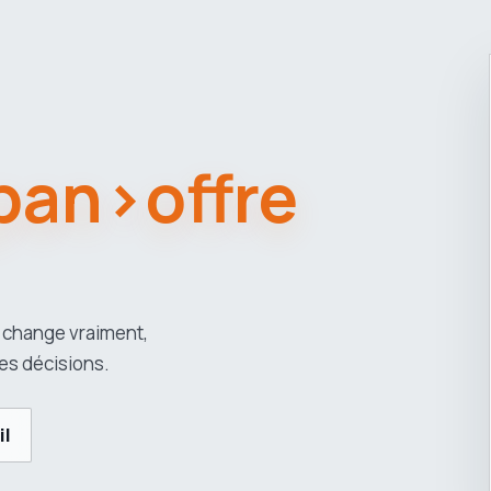
span>offre
 change vraiment,
es décisions.
il