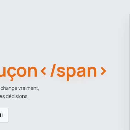
uçon</span>
 change vraiment,
es décisions.
il