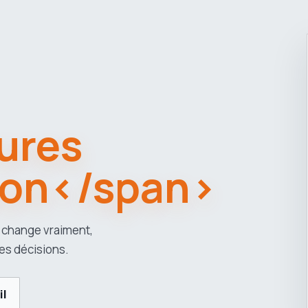
ures
yon</span>
 change vraiment,
es décisions.
il