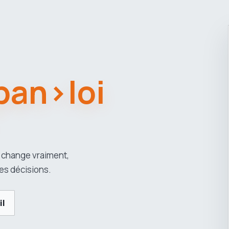
span>loi
 change vraiment,
es décisions.
il