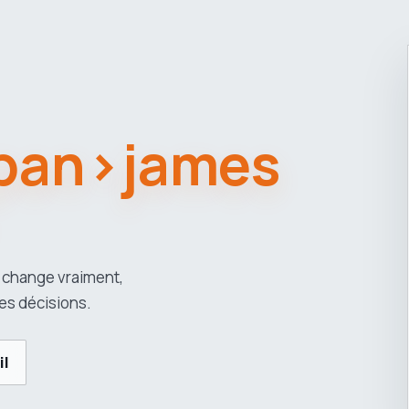
span>james
 change vraiment,
es décisions.
il