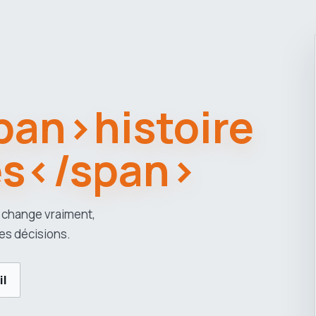
span>histoire
es</span>
 change vraiment,
es décisions.
il