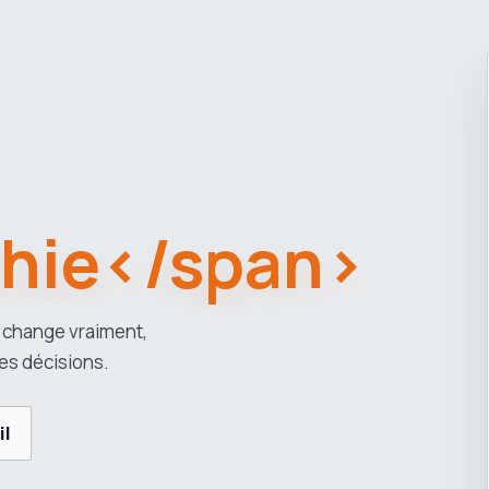
hie</span>
 change vraiment,
es décisions.
il