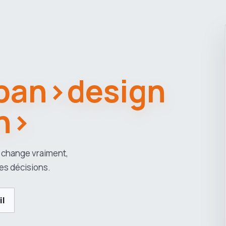
span>design
n>
 change vraiment,
es décisions.
il