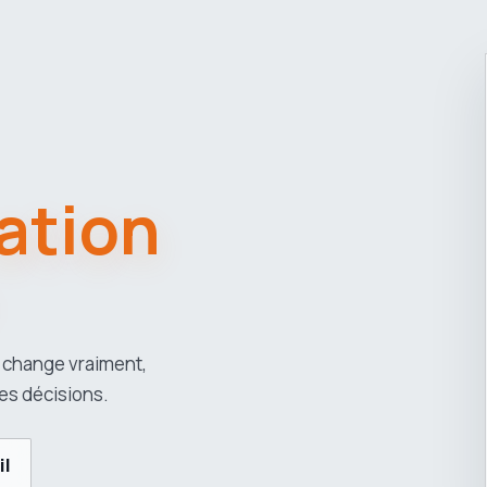
ation
 change vraiment,
es décisions.
il