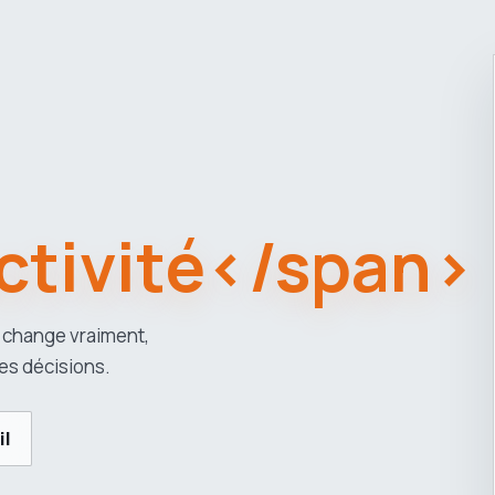
tivité</span>
 change vraiment,
es décisions.
il