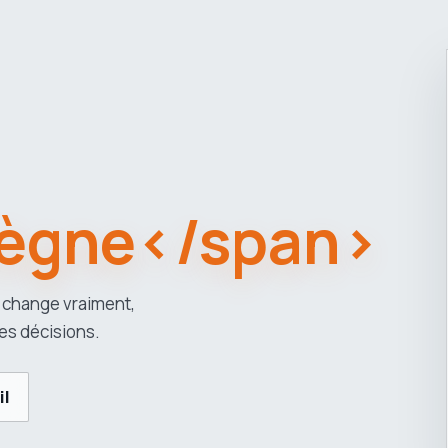
ègne</span>
 change vraiment,
es décisions.
il