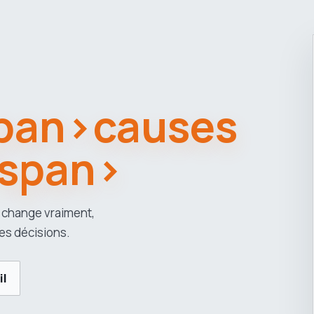
span>causes
/span>
 change vraiment,
es décisions.
il