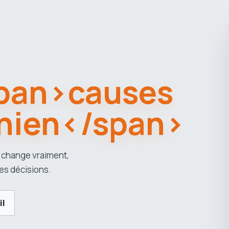
span>causes
hien</span>
 change vraiment,
es décisions.
il