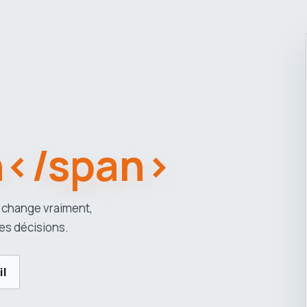
n</span>
 change vraiment,
es décisions.
il