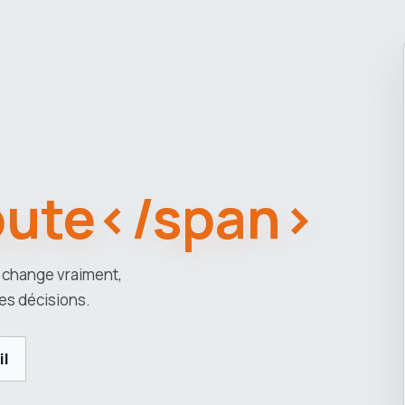
oute</span>
 change vraiment,
es décisions.
il