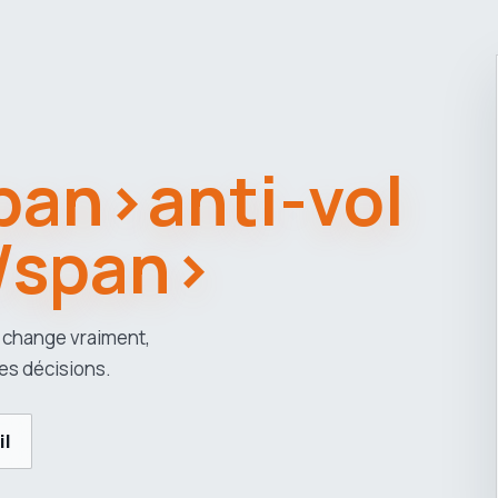
span>anti-vol
/span>
 change vraiment,
es décisions.
il