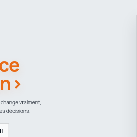
ce
an>
 change vraiment,
es décisions.
il