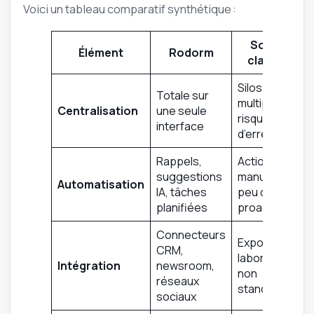
Voici un tableau comparatif synthétique :
Solution
Élément
Rodorm
classique
Silos
Totale sur
multiples,
Centralisation
une seule
risques
interface
d’erreurs
Rappels,
Actions
suggestions
manuelles,
Automatisation
IA, tâches
peu de
planifiées
proactivité
Connecteurs
Export/import
CRM,
laborieux ou
Intégration
newsroom,
non
réseaux
standardisé
sociaux