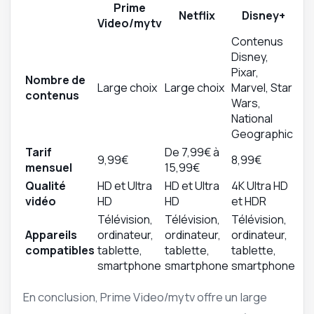
Prime
Netflix
Disney+
Video/mytv
Contenus
Disney,
Pixar,
Nombre de
Large choix
Large choix
Marvel, Star
contenus
Wars,
National
Geographic
Tarif
De 7,99€ à
9,99€
8,99€
mensuel
15,99€
Qualité
HD et Ultra
HD et Ultra
4K Ultra HD
vidéo
HD
HD
et HDR
Télévision,
Télévision,
Télévision,
Appareils
ordinateur,
ordinateur,
ordinateur,
compatibles
tablette,
tablette,
tablette,
smartphone
smartphone
smartphone
En conclusion, Prime Video/mytv offre un large