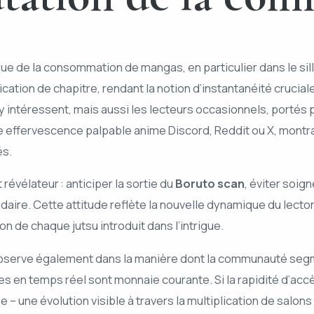
ique de la consommation de mangas, en particulier dans le si
ation de chapitre, rendant la notion d’instantanéité crucial
 intéressent, mais aussi les lecteurs occasionnels, portés par
ne effervescence palpable anime Discord, Reddit ou X, montr
és.
 révélateur : anticiper la sortie du
Boruto scan
, éviter soig
re. Cette attitude reflète la nouvelle dynamique du lectorat
on de chaque jutsu introduit dans l’intrigue.
serve également dans la manière dont la communauté segmen
des en temps réel sont monnaie courante. Si la rapidité d’ac
 – une évolution visible à travers la multiplication de salons