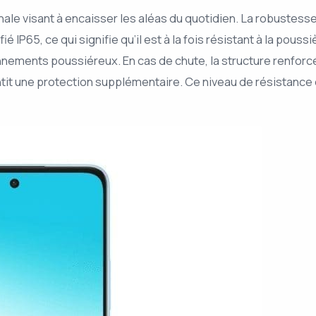
le visant à encaisser les aléas du quotidien. La robustesse 
é IP65, ce qui signifie qu’il est à la fois résistant à la pouss
nements poussiéreux. En cas de chute, la structure renfor
antit une protection supplémentaire. Ce niveau de résistance 