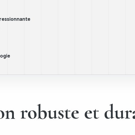
pressionnante
C
logie
n robuste et dur