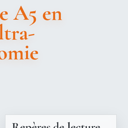
e A5 en
ltra-
nomie
Repères de lecture.