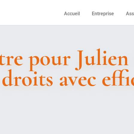
Accueil
Entreprise
Ass
tre pour Julien
roits avec effic