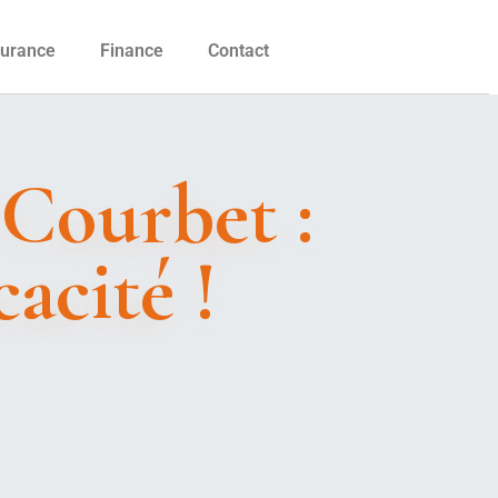
urance
Finance
Contact
 Courbet :
acité !