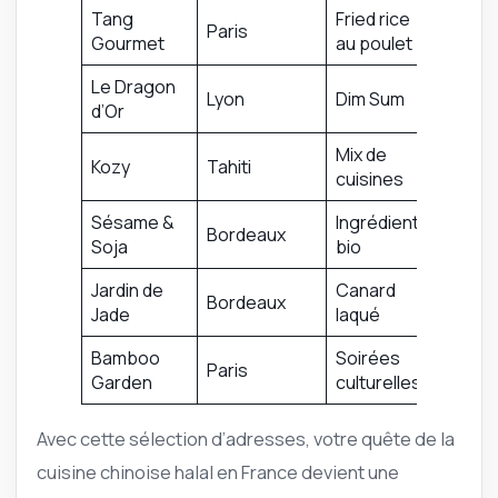
Tang
Fried rice
Paris
Gourmet
au poulet
Le Dragon
Lyon
Dim Sum
d’Or
Mix de
Kozy
Tahiti
cuisines
Sésame &
Ingrédients
Bordeaux
Soja
bio
Jardin de
Canard
Bordeaux
Jade
laqué
Bamboo
Soirées
Paris
Garden
culturelles
Avec cette sélection d’adresses, votre quête de la
cuisine chinoise halal en France devient une