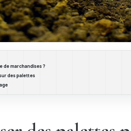
age de marchandises ?
ur des palettes
kage
ser des palettes p