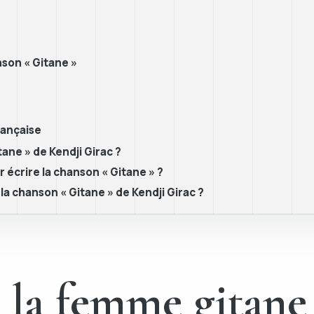
nson « Gitane »
rançaise
tane » de Kendji Girac ?
 écrire la chanson « Gitane » ?
 la chanson « Gitane » de Kendji Girac ?
: la femme gitan