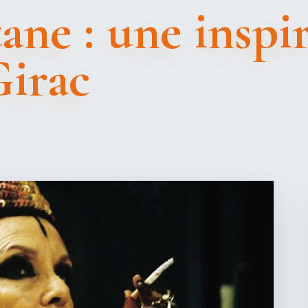
ne : une inspir
Girac