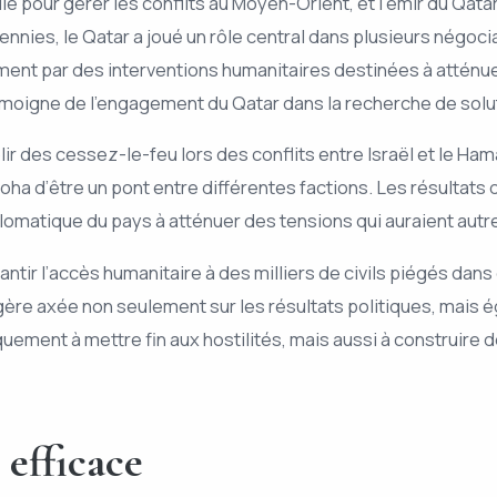
e pour gérer les conflits au Moyen-Orient, et l’émir du Qa
nies, le Qatar a joué un rôle central dans plusieurs négoci
ement par des interventions humanitaires destinées à atténu
témoigne de l’engagement du Qatar dans la recherche de solut
lir des cessez-le-feu lors des conflits entre Israël et le H
 Doha d’être un pont entre différentes factions. Les résultat
 diplomatique du pays à atténuer des tensions qui auraient au
ntir l’accès humanitaire à des milliers de civils piégés dans
gère axée non seulement sur les résultats politiques, mais 
iquement à mettre fin aux hostilités, mais aussi à construi
efficace