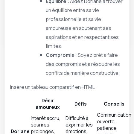
Équilibre :
Aidez Doriane à trouver
un équilibre entre sa vie
professionnelle et sa vie
amoureuse en soutenant ses
aspirations et en respectant ses
limites.
Compromis :
Soyez prêt à faire
des compromis et à résoudre les
conflits de manière constructive.
Insère un tableau comparatif en HTML :
Désir
Défis
Conseils
amoureux
Communication
Intérêt accru,
Difficulté à
ouverte,
sourires
exprimer les
patience,
Doriane
prolongés,
émotions,