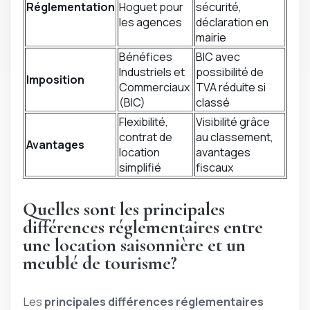
Réglementation
Hoguet pour
sécurité,
les agences
déclaration en
mairie
Bénéfices
BIC avec
Industriels et
possibilité de
Imposition
Commerciaux
TVA réduite si
(BIC)
classé
Flexibilité,
Visibilité grâce
contrat de
au classement,
Avantages
location
avantages
simplifié
fiscaux
Quelles sont les principales
différences réglementaires entre
une location saisonnière et un
meublé de tourisme?
Les
principales différences réglementaires