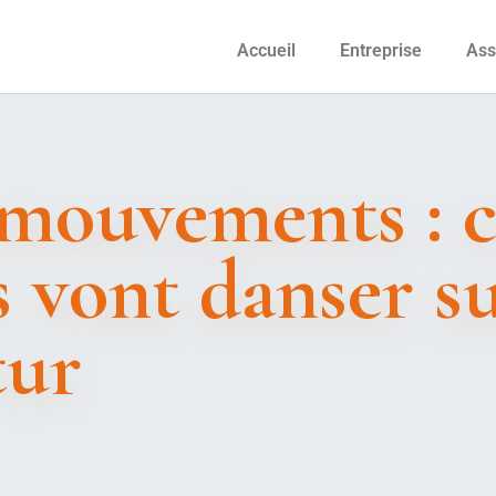
Accueil
Entreprise
Ass
s mouvements :
s vont danser su
tur