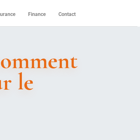
urance
Finance
Contact
 comment
r le