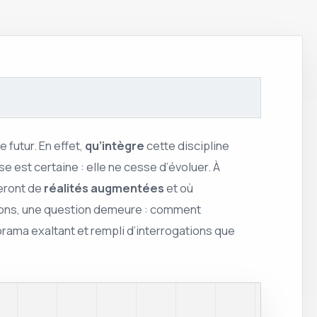
 futur. En effet,
qu’intègre
cette discipline
 est certaine : elle ne cesse d’évoluer. À
eront de
réalités augmentées
et où
ions, une question demeure : comment
orama exaltant et rempli d’interrogations que