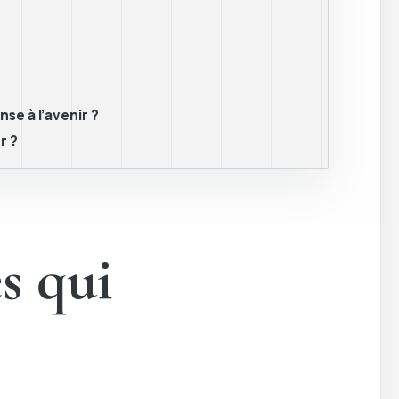
se à l’avenir ?
r ?
s qui