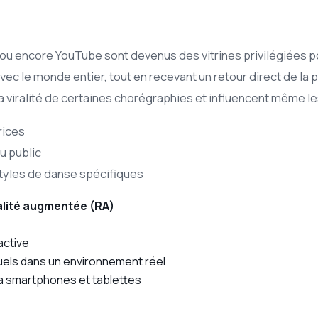
ou encore YouTube sont devenus des vitrines privilégiées po
vec le monde entier, tout en recevant un retour direct de la p
a viralité de certaines chorégraphies et influencent même l
rices
u public
tyles de danse spécifiques
lité augmentée (RA)
active
uels dans un environnement réel
a smartphones et tablettes