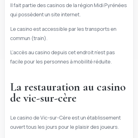
Il fait partie des casinos de la région Midi Pyrénées
qui possèdent un site internet.
Le casino est accessible par les transports en
commun (train).
L’accès au casino depuis cet endroit n’est pas
facile pour les personnes à mobilité réduite.
La restauration au casino
de vic-sur-cère
Le casino de Vic-sur-Cère est un établissement
ouvert tous les jours pour le plaisir des joueurs.