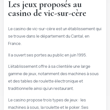
Les jeux proposés au
casino de vic-sur-cère
Le casino de vic-sur-cère est un établissement qui
se trouve dans le département du Cantal, en
France.
Il a ouvert ses portes au public en juin 1995.
L’établissement offre à sa clientèle une large
gamme de jeux, notamment des machines à sous
et des tables de roulette électronique et
traditionnelle ainsi qu’un restaurant.
Le casino propose trois types de jeux : les
machines à sous, la roulette et le poker. Ses