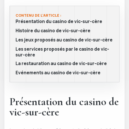
CONTENU DE L'ARTICLE :
Présentation du casino de vic-sur-cère
Histoire du casino de vic-sur-cère
Les jeux proposés au casino de vic-sur-cère
Les services proposés par le casino de vic-
sur-cère
La restauration au casino de vic-sur-cère
Evénements au casino de vic-sur-cère
Présentation du casino de
vic-sur-cère