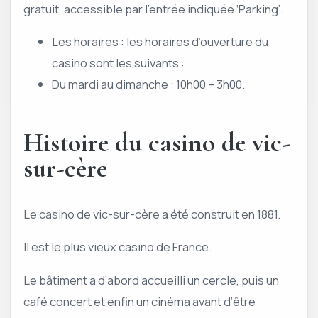
gratuit, accessible par l’entrée indiquée ‘Parking’.
Les horaires : les horaires d’ouverture du
casino sont les suivants :
Du mardi au dimanche : 10h00 – 3h00.
Histoire du casino de vic-
sur-cère
Le casino de vic-sur-cère a été construit en 1881.
Il est le plus vieux casino de France.
Le bâtiment a d’abord accueilli un cercle, puis un
café concert et enfin un cinéma avant d’être