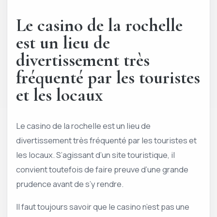
Le casino de la rochelle
est un lieu de
divertissement très
fréquenté par les touristes
et les locaux
Le casino de la rochelle est un lieu de
divertissement très fréquenté par les touristes et
les locaux. S’agissant d’un site touristique, il
convient toutefois de faire preuve d’une grande
prudence avant de s’y rendre.
Il faut toujours savoir que le casino n’est pas une