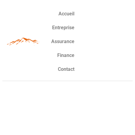
Accueil
Entreprise
Assurance
Finance
Contact