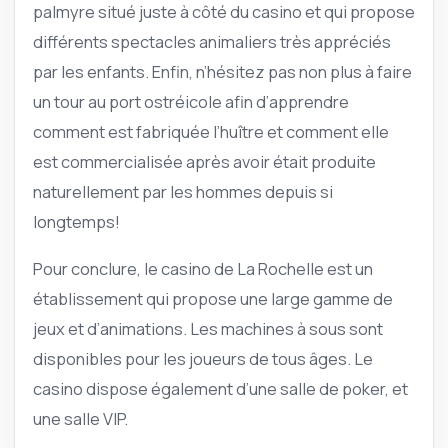
palmyre situé juste à côté du casino et qui propose
différents spectacles animaliers très appréciés
par les enfants. Enfin, n’hésitez pas non plus à faire
un tour au port ostréicole afin d’apprendre
comment est fabriquée l’huître et comment elle
est commercialisée après avoir était produite
naturellement par les hommes depuis si
longtemps!
Pour conclure, le casino de La Rochelle est un
établissement qui propose une large gamme de
jeux et d’animations. Les machines à sous sont
disponibles pour les joueurs de tous âges. Le
casino dispose également d’une salle de poker, et
une salle VIP.