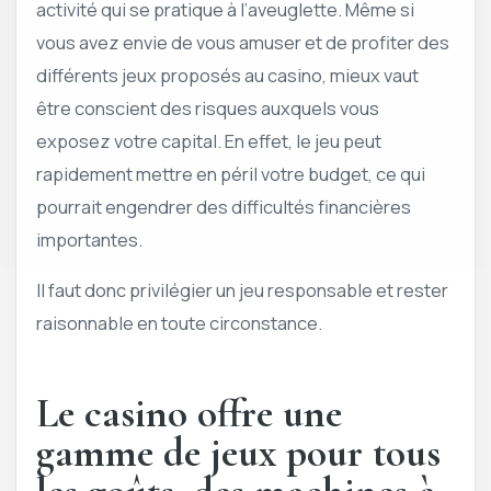
activité qui se pratique à l’aveuglette. Même si
vous avez envie de vous amuser et de profiter des
différents jeux proposés au casino, mieux vaut
être conscient des risques auxquels vous
exposez votre capital. En effet, le jeu peut
rapidement mettre en péril votre budget, ce qui
pourrait engendrer des difficultés financières
importantes.
Il faut donc privilégier un jeu responsable et rester
raisonnable en toute circonstance.
Le casino offre une
gamme de jeux pour tous