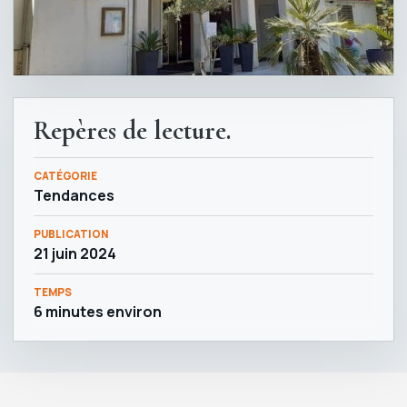
Repères de lecture.
CATÉGORIE
Tendances
PUBLICATION
21 juin 2024
TEMPS
6 minutes environ