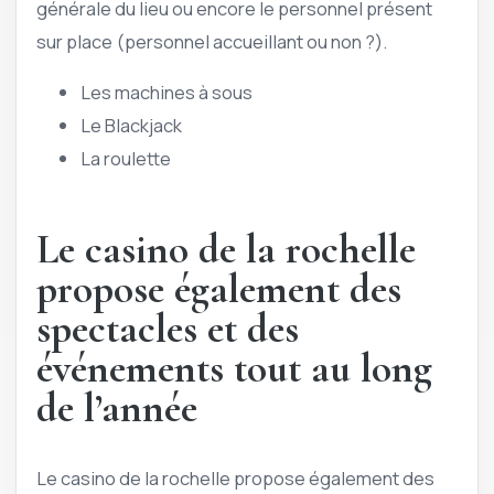
générale du lieu ou encore le personnel présent
sur place (personnel accueillant ou non ?).
Les machines à sous
Le Blackjack
La roulette
Le casino de la rochelle
propose également des
spectacles et des
événements tout au long
de l’année
Le casino de la rochelle propose également des