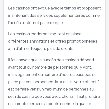
Les casinos ont évolué avec le temps et proposent
maintenant des services supplémentaires comme
l’accès à Internet par exemple.
Les casinos modernes mettent en place
différentes animations et offres promotionnelles
afin d’attirer toujours plus de clients.
Il faut savoir que le succès des casinos dépend
avant tout du nombre de personnes qui y vont,
mais également du nombre d’heures passées sur
place par ces personnes-là. Ainsi, si votre objectif
est de faire venir un maximum de personnes au
sein du casino que vous avez choisi, il faut prendre
en compte certains aspects comme la qualité