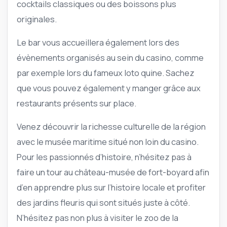
cocktails classiques ou des boissons plus
originales.
Le bar vous accueillera également lors des
évènements organisés au sein du casino, comme
par exemple lors du fameux loto quine. Sachez
que vous pouvez également y manger grâce aux
restaurants présents sur place.
Venez découvrir la richesse culturelle de la région
avec le musée maritime situé non loin du casino.
Pour les passionnés d’histoire, n’hésitez pas à
faire un tour au château-musée de fort-boyard afin
d’en apprendre plus sur l’histoire locale et profiter
des jardins fleuris qui sont situés juste à côté.
N’hésitez pas non plus à visiter le zoo de la