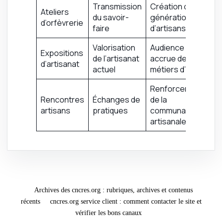
Transmission
Création d’une
Ateliers
du savoir-
génération
d’orfèvrerie
faire
d’artisans
Valorisation
Audience
Expositions
de l’artisanat
accrue des
d’artisanat
actuel
métiers d’art
Renforcement
Rencontres
Échanges de
de la
artisans
pratiques
communauté
artisanale
Archives des cncres.org : rubriques, archives et contenus
récents
cncres.org service client : comment contacter le site et
vérifier les bons canaux