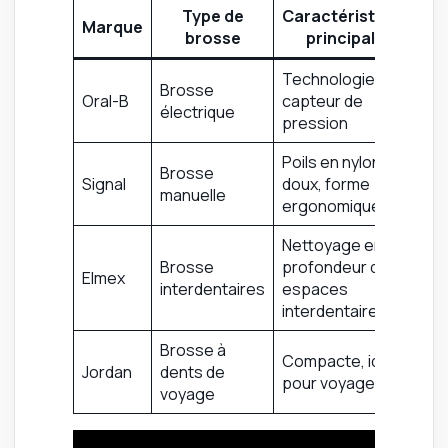
Type de
Caractéristiques
Marque
brosse
principales
Technologie 3D,
Brosse
Oral-B
capteur de
électrique
pression
Poils en nylon
Brosse
Signal
doux, forme
manuelle
ergonomique
Nettoyage en
Brosse
profondeur des
Elmex
interdentaires
espaces
interdentaires
Brosse à
Compacte, idéale
Jordan
dents de
pour voyager
voyage