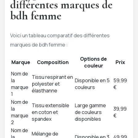
différentes marques de
bdh femme
Voici un tableau comparatif des différentes
marques de bdh femme :
Options de
Marque
Composition
Prix
couleur
Nom de
Tissu respirant en
la
Disponible en 5
59,99
polyester et
marque
couleurs
€
élasthanne
1
Nom de
Tissu extensible
Large gamme
la
39,99
en coton et
de couleurs
marque
€
spandex
disponibles
2
Nom de
Mélange de
la
Disponible en 3
49,99