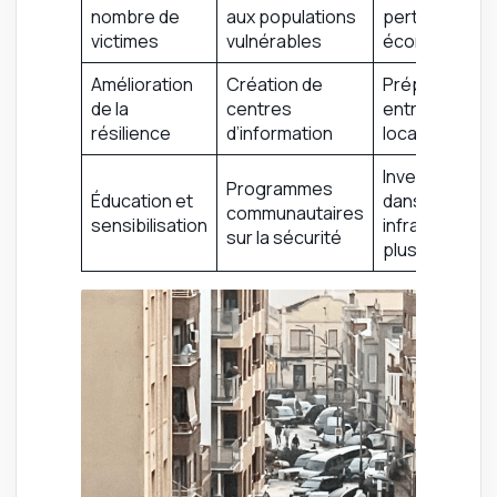
nombre de
aux populations
pertes
victimes
vulnérables
économiques
Amélioration
Création de
Préparation 
de la
centres
entreprises
résilience
d’information
locales
Investisseme
Programmes
Éducation et
dans des
communautaires
sensibilisation
infrastructur
sur la sécurité
plus sûres