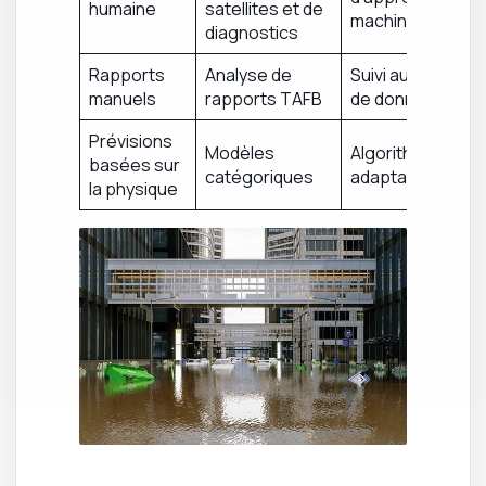
humaine
satellites et de
machine
diagnostics
Rapports
Analyse de
Suivi automatisé
manuels
rapports TAFB
de données
Prévisions
Modèles
Algorithmes
basées sur
catégoriques
adaptatifs
la physique