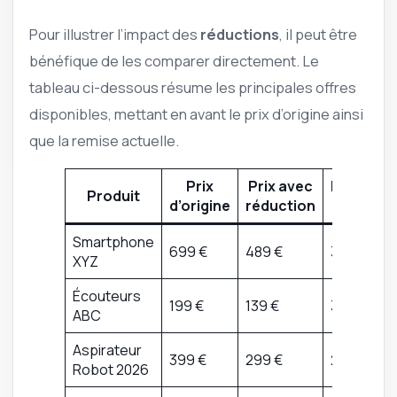
Pour illustrer l’impact des
réductions
, il peut être
bénéfique de les comparer directement. Le
tableau ci-dessous résume les principales offres
disponibles, mettant en avant le prix d’origine ainsi
que la remise actuelle.
Prix
Prix avec
Pourcen
Produit
d’origine
réduction
de remi
Smartphone
699 €
489 €
30 %
XYZ
Écouteurs
199 €
139 €
30 %
ABC
Aspirateur
399 €
299 €
25 %
Robot 2026